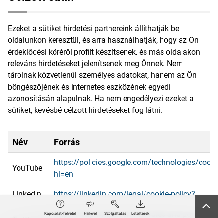
Ezeket a sütiket hirdetési partnereink állíthatják be
oldalunkon keresztül, és arra használhatják, hogy az Ön
érdeklődési köréről profilt készítsenek, és más oldalakon
releváns hirdetéseket jelenítsenek meg Önnek. Nem
tárolnak közvetlenül személyes adatokat, hanem az Ön
böngészőjének és internetes eszközének egyedi
azonosításán alapulnak. Ha nem engedélyezi ezeket a
sütiket, kevésbé célzott hirdetéseket fog látni.
Név
Forrás
https://policies.google.com/technologies/cook
YouTube
hl=en
LinkedIn
https://linkedin.com/legal/cookie-policy?
https://help.twitter.com/en/rules-and-policies/tw
Kapcsolat-felvétel
Hírlevél
Szolgáltatás
Letöltések