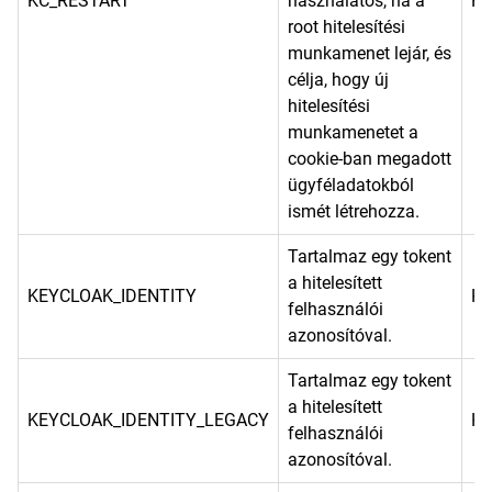
KC_RESTART
használatos, ha a
He
root hitelesítési
munkamenet lejár, és
célja, hogy új
hitelesítési
munkamenetet a
cookie-ban megadott
ügyféladatokból
ismét létrehozza.
Tartalmaz egy tokent
a hitelesített
KEYCLOAK_IDENTITY
He
felhasználói
azonosítóval.
Tartalmaz egy tokent
a hitelesített
KEYCLOAK_IDENTITY_LEGACY
He
felhasználói
azonosítóval.