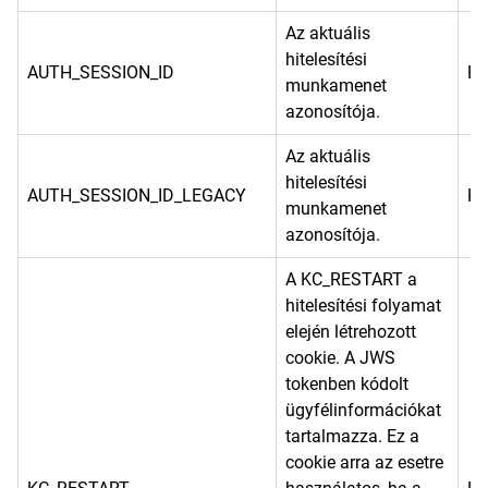
Az aktuális
hitelesítési
AUTH_SESSION_ID
He
munkamenet
azonosítója.
Az aktuális
hitelesítési
AUTH_SESSION_ID_LEGACY
He
munkamenet
azonosítója.
A KC_RESTART a
hitelesítési folyamat
elején létrehozott
cookie. A JWS
tokenben kódolt
ügyfélinformációkat
tartalmazza. Ez a
cookie arra az esetre