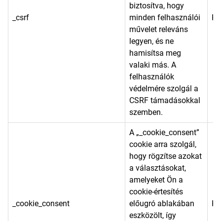
biztosítva, hogy
_csrf
minden felhasználói
He
művelet releváns
legyen, és ne
hamisítsa meg
valaki más. A
felhasználók
védelmére szolgál a
CSRF támadásokkal
szemben.
A „_cookie_consent”
cookie arra szolgál,
hogy rögzítse azokat
a választásokat,
amelyeket Ön a
cookie-értesítés
_cookie_consent
előugró ablakában
He
eszközölt, így