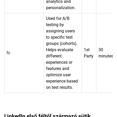
analytics and
personalization.
Used for A/B
testing by
assigning users
to specific test
groups (cohorts).
Helps evaluate
1st
30
fc
different
Party
minutes
experiences or
features and
optimize user
experience based
on test results.
LinkedIn első féltől származó sütik