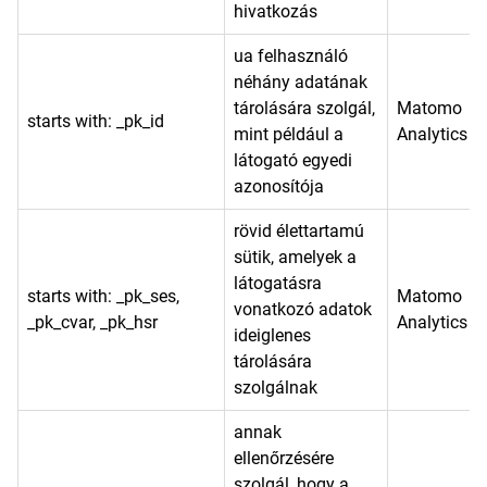
hivatkozás
ua felhasználó
néhány adatának
tárolására szolgál,
Matomo
starts with: _pk_id
mint például a
Analytics
látogató egyedi
azonosítója
rövid élettartamú
sütik, amelyek a
látogatásra
starts with: _pk_ses,
Matomo
vonatkozó adatok
_pk_cvar, _pk_hsr
Analytics
ideiglenes
tárolására
szolgálnak
annak
ellenőrzésére
szolgál, hogy a