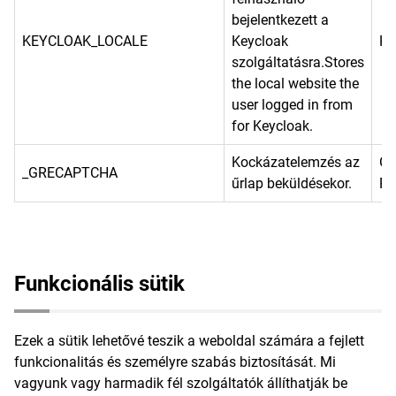
bejelentkezett a
KEYCLOAK_LOCALE
Keycloak
He
szolgáltatásra.Stores
the local website the
user logged in from
for Keycloak.
Kockázatelemzés az
Go
_GRECAPTCHA
űrlap beküldésekor.
Re
Funkcionális sütik
Ezek a sütik lehetővé teszik a weboldal számára a fejlett
funkcionalitás és személyre szabás biztosítását. Mi
vagyunk vagy harmadik fél szolgáltatók állíthatják be