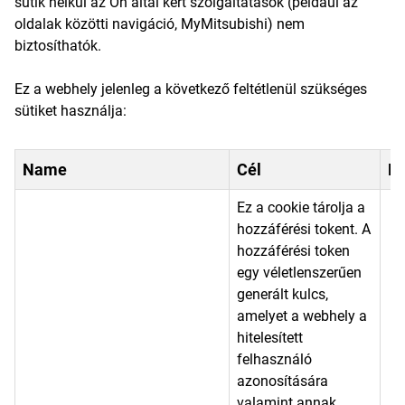
sütik nélkül az Ön által kért szolgáltatások (például az
oldalak közötti navigáció, MyMitsubishi) nem
biztosíthatók.
Ez a webhely jelenleg a következő feltétlenül szükséges
sütiket használja:
Name
Cél
Fo
Ez a cookie tárolja a
hozzáférési tokent. A
hozzáférési token
egy véletlenszerűen
generált kulcs,
amelyet a webhely a
hitelesített
felhasználó
azonosítására
valamint annak