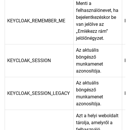
Menti a
felhasználónevet, ha
bejelentkezéskor be
KEYCLOAK_REMEMBER_ME
He
van jelölve az
„Emlékezz rám”
jelölőnégyzet.
Az aktuális
böngésző
KEYCLOAK_SESSION
He
munkamenet
azonosítója.
Az aktuális
böngésző
KEYCLOAK_SESSION_LEGACY
He
munkamenet
azonosítója.
Azt a helyi weboldalt
tárolja, amelyről a
felhasználó