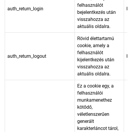
felhasználót
auth_return_login
He
bejelentkezés után
visszahozza az
aktuális oldalra.
Rövid élettartamú
cookie, amely a
felhasználót
auth_return_logout
He
kijelentkezés után
visszahozza az
aktuális oldalra.
Ez a cookie egy, a
felhasználói
munkamenethez
kötődő,
véletlenszerűen
generált
karakterláncot tárol,