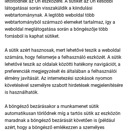
letöltődnek az Ön eszközére. A sütiket az Ön későbbi
látogatásai során visszaküldik a kiindulási
webtartománynak. A legtöbb weboldal több
webtartományból származó elemeket tartalmaz, így a
weboldal meglátogatása során a böngészője több
forrásból is kaphat sütiket.
A sütik azért hasznosak, mert lehetővé teszik a weboldal
számára, hogy felismerje a felhasználó eszközét. A sütik
lehetővé teszik az oldalak közötti hatékony navigációt, a
preferenciák megjegyzését és általában a felhasználói
élmény javítását. Az internetezési szokások nyomon
követésével személyre szabott hirdetések megjelenítésére
is használhatók.
A böngésző bezárásakor a munkamenet sütik
automatikusan törlődnek míg a tartós sütik az eszközön
maradnak a böngésző bezárását követően is (például
azért, hogy a böngésző emlékezzen a személyes