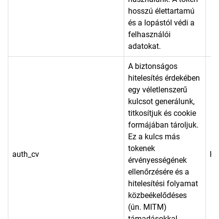
hosszú élettartamú
és a lopástól védi a
felhasználói
adatokat.
A biztonságos
hitelesítés érdekében
egy véletlenszerű
kulcsot generálunk,
titkosítjuk és cookie
formájában tároljuk.
Ez a kulcs más
tokenek
auth_cv
He
érvényességének
ellenőrzésére és a
hitelesítési folyamat
közbeékelődéses
(ún. MITM)
támadásokkal