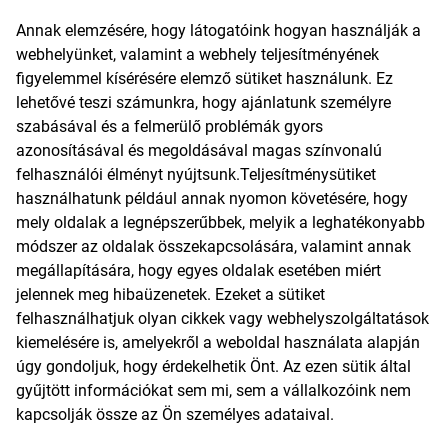
Annak elemzésére, hogy látogatóink hogyan használják a
webhelyünket, valamint a webhely teljesítményének
figyelemmel kísérésére elemző sütiket használunk. Ez
lehetővé teszi számunkra, hogy ajánlatunk személyre
szabásával és a felmerülő problémák gyors
azonosításával és megoldásával magas színvonalú
felhasználói élményt nyújtsunk.Teljesítménysütiket
használhatunk például annak nyomon követésére, hogy
mely oldalak a legnépszerűbbek, melyik a leghatékonyabb
módszer az oldalak összekapcsolására, valamint annak
megállapítására, hogy egyes oldalak esetében miért
jelennek meg hibaüzenetek. Ezeket a sütiket
felhasználhatjuk olyan cikkek vagy webhelyszolgáltatások
kiemelésére is, amelyekről a weboldal használata alapján
úgy gondoljuk, hogy érdekelhetik Önt. Az ezen sütik által
gyűjtött információkat sem mi, sem a vállalkozóink nem
kapcsolják össze az Ön személyes adataival.