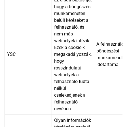
hogy a böngészési
munkameneten
belüli kéréseket a
felhasználó, és
nem más
webhelyek intézik.
A felhasználó
Ezek a cookie-k
böngészési
YSC
megakadályozzák,
munkamenetén
hogy
időtartama
rosszindulatú
webhelyek a
felhasználó tudta
nélkül
cselekedjenek a
felhasználó
nevében.
Olyan információk