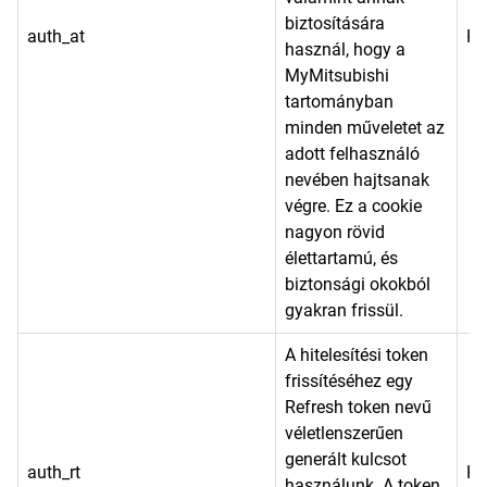
biztosítására
auth_at
He
használ, hogy a
MyMitsubishi
tartományban
minden műveletet az
adott felhasználó
nevében hajtsanak
végre. Ez a cookie
nagyon rövid
élettartamú, és
biztonsági okokból
gyakran frissül.
A hitelesítési token
frissítéséhez egy
Refresh token nevű
véletlenszerűen
generált kulcsot
auth_rt
He
használunk. A token